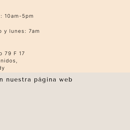
s: 10am-5pm
 y lunes: 7am
o 79 F 17
Unidos,
dy
en nuestra página web