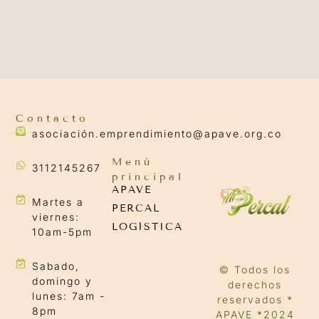
Contacto
asociación.emprendimiento@apave.org.co
Menú
3112145267
principal
APAVE
Martes a
PERCAL
viernes:
LOGÍSTICA
10am-5pm
Sabado,
© Todos los
domingo y
derechos
lunes: 7am -
reservados *
8pm
APAVE *2024