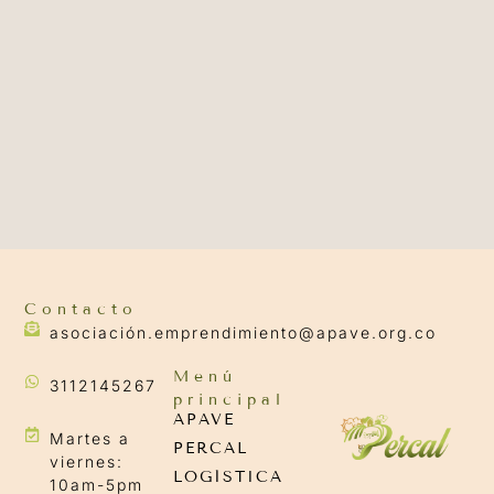
Contacto
asociación.emprendimiento@apave.org.co
Menú
3112145267
principal
APAVE
Martes a
PERCAL
viernes:
LOGÍSTICA
10am-5pm