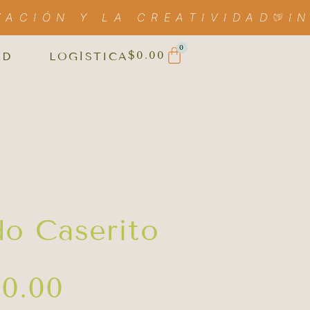
VACIÓN Y LA CREATIVIDAD
I
0
$
0.00
ED
LOGÍSTICA
o Caserito
00.00