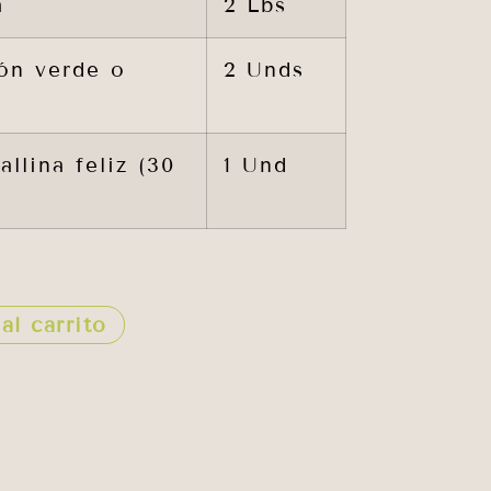
a
2 Lbs
tón verde o
2 Unds
llina feliz (30
1 Und
al carrito