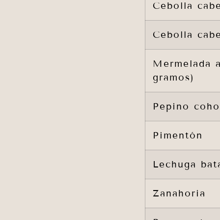
Cebolla cab
Cebolla cab
Mermelada a
gramos)
Pepino coh
Pimentón
Lechuga bat
Zanahoria