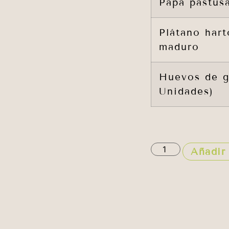
Papa pastus
Plátano har
maduro
Huevos de ga
Unidades)
Añadir 