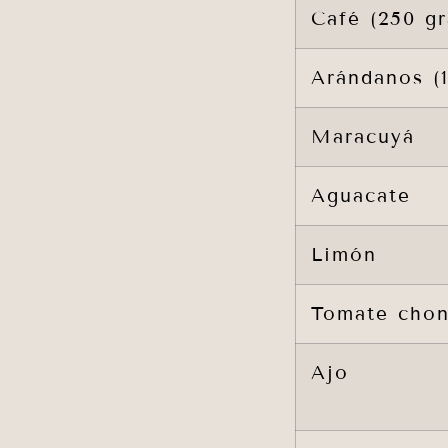
Café (250 g
Arándanos (
Maracuyá
Aguacate
Limón
Tomate cho
Ajo