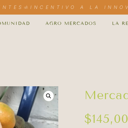
ENTES
INCENTIVO A LA INNO
OMUNIDAD
AGRO MERCADOS
LA R
Mercad
$
145,0